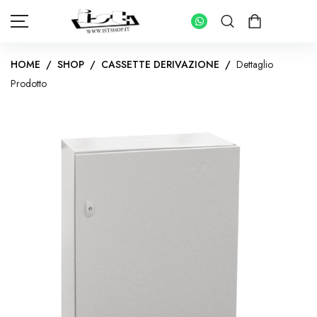
HOME
/
SHOP
/
CASSETTE DERIVAZIONE
/
Dettaglio
Prodotto
HOME
SHOP
PANNELLI FOTOVOLTAICI
KIT INVERTER CON ACCUMULO
IMPIANTI FOTOVOLTAICI PER ABITAZIONI
INVERTER IMPIANTI CONNESSI IN RETE
KIT FOTOVOLTAICI PER IMPIANTI AD ISOLA
INVERTER IMPIANTI AD ISOLA
BATTERIE DI ACCUMULO