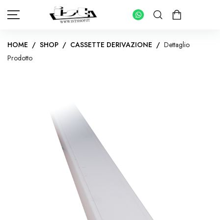
HOME
/
SHOP
/
CASSETTE DERIVAZIONE
/
Dettaglio
Prodotto
HOME
SHOP
PANNELLI FOTOVOLTAICI
KIT INVERTER CON ACCUMULO
IMPIANTI FOTOVOLTAICI PER ABITAZIONI
INVERTER IMPIANTI CONNESSI IN RETE
KIT FOTOVOLTAICI PER IMPIANTI AD ISOLA
INVERTER IMPIANTI AD ISOLA
BATTERIE DI ACCUMULO