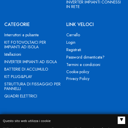
INVERTER IMPIANTI CONNESSI
IN RETE
CATEGORIE
LINK VELOCI
Interruttori a pulsante
Carrello
KIT FOTOVOLTAICI PER
Login
IMPIANTI AD ISOLA
Registrati
Istallazioni
Password dimenticata?
INVERTER IMPIANTI AD ISOLA
Termini e condizioni
BATTERIE DI ACCUMULO
Cookie policy
KIT PLUG&PLAY
Privacy Policy
STRUTTURA DI FISSAGGIO PER
PANNELLI
QUADRI ELETTRICI
▴
Questo sito web utilizza i cookie
NEW EVOLUTION IST SRL - Indirizzo Sede legale: BUCCIANO (BN)