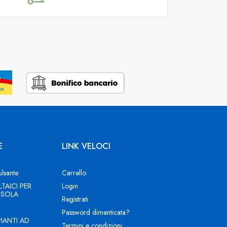
E
LINK VELOCI
ulsante
Carrello
TAICI PER
Login
 ISOLA
Registrati
Password dimenticata?
PIANTI AD
Termini e condizioni