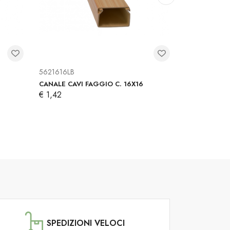
5621616LB
5624025LB
CANALE CAVI FAGGIO C. 16X16
CANALE CAVI
€ 1,42
€ 2,74
SPEDIZIONI VELOCI