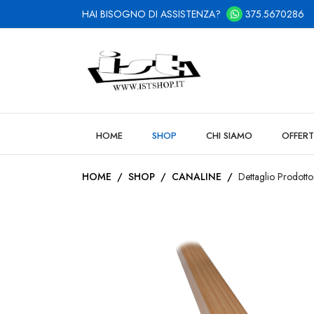
HAI BISOGNO DI ASSISTENZA?
375.5670286
HOME
SHOP
CHI SIAMO
OFFERT
HOME
/
SHOP
/
CANALINE
/
Dettaglio Prodotto