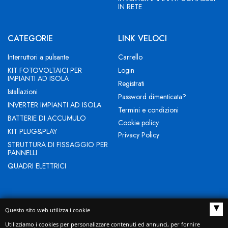
IN RETE
CATEGORIE
LINK VELOCI
Interruttori a pulsante
Carrello
KIT FOTOVOLTAICI PER
Login
IMPIANTI AD ISOLA
Registrati
Istallazioni
Password dimenticata?
INVERTER IMPIANTI AD ISOLA
Termini e condizioni
BATTERIE DI ACCUMULO
Cookie policy
KIT PLUG&PLAY
Privacy Policy
STRUTTURA DI FISSAGGIO PER
PANNELLI
QUADRI ELETTRICI
▴
Questo sito web utilizza i cookie
NEW EVOLUTION IST SRL - Indirizzo Sede legale: BUCCIANO (BN)
Utilizziamo i cookies per personalizzare contenuti ed annunci, per fornire