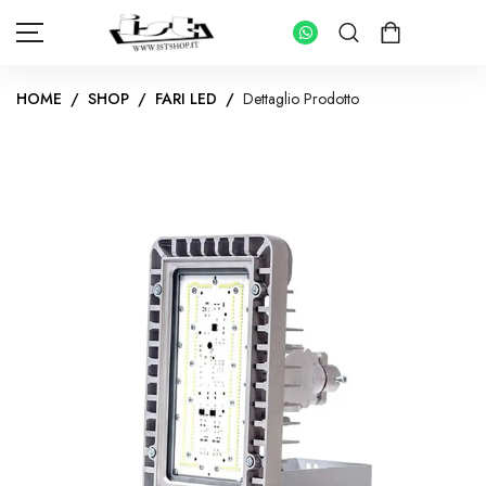
HOME
/
SHOP
/
FARI LED
/
Dettaglio Prodotto
HOME
SHOP
PANNELLI FOTOVOLTAICI
KIT INVERTER CON ACCUMULO
IMPIANTI FOTOVOLTAICI PER ABITAZIONI
INVERTER IMPIANTI CONNESSI IN RETE
KIT FOTOVOLTAICI PER IMPIANTI AD ISOLA
INVERTER IMPIANTI AD ISOLA
BATTERIE DI ACCUMULO