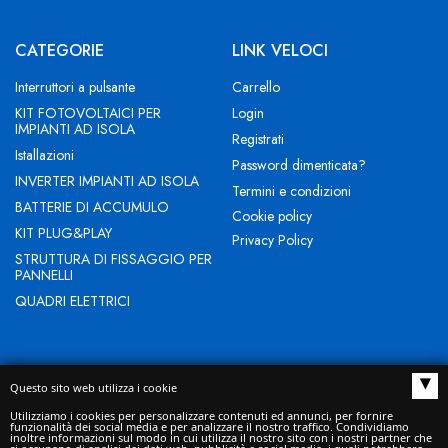
CATEGORIE
LINK VELOCI
Interruttori a pulsante
Carrello
KIT FOTOVOLTAICI PER
Login
IMPIANTI AD ISOLA
Registrati
Istallazioni
Password dimenticata?
INVERTER IMPIANTI AD ISOLA
Termini e condizioni
BATTERIE DI ACCUMULO
Cookie policy
KIT PLUG&PLAY
Privacy Policy
STRUTTURA DI FISSAGGIO PER
PANNELLI
QUADRI ELETTRICI
▴
Questo sito web utilizza i cookie
NEW EVOLUTION IST SRL - Indirizzo Sede legale: BUCCIANO (BN)
Utilizziamo i cookies per personalizzare contenuti ed annunci, per fornire
funzionalità dei social media e per analizzare il nostro traffico. Condividiamo
VIA ROMA 53 CAP 82010 - Domicilio digitale/PEC
inoltre informazioni sul modo in cui utilizza il nostro sito con i nostri partner che