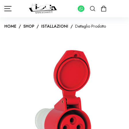
HOME
/
SHOP
/
ISTALLAZIONI
/
Dettaglio Prodotto
HOME
SHOP
PANNELLI FOTOVOLTAICI
KIT INVERTER CON ACCUMULO
IMPIANTI FOTOVOLTAICI PER ABITAZIONI
INVERTER IMPIANTI CONNESSI IN RETE
KIT FOTOVOLTAICI PER IMPIANTI AD ISOLA
INVERTER IMPIANTI AD ISOLA
BATTERIE DI ACCUMULO