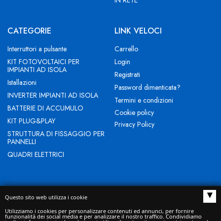
CATEGORIE
LINK VELOCI
Interruttori a pulsante
Carrello
KIT FOTOVOLTAICI PER
Login
IMPIANTI AD ISOLA
Registrati
Istallazioni
Password dimenticata?
INVERTER IMPIANTI AD ISOLA
Termini e condizioni
BATTERIE DI ACCUMULO
Cookie policy
KIT PLUG&PLAY
Privacy Policy
STRUTTURA DI FISSAGGIO PER
PANNELLI
QUADRI ELETTRICI
▴
Questo sito web utilizza i cookie
NEW EVOLUTION IST SRL - Indirizzo Sede legale: BUCCIANO (BN)
Utilizziamo i cookies per personalizzare contenuti ed annunci, per fornire
funzionalità dei social media e per analizzare il nostro traffico. Condividiamo
VIA ROMA 53 CAP 82010 - Domicilio digitale/PEC