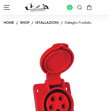
HOME
/
SHOP
/
ISTALLAZIONI
/
Dettaglio Prodotto
HOME
SHOP
PANNELLI FOTOVOLTAICI
KIT INVERTER CON ACCUMULO
IMPIANTI FOTOVOLTAICI PER ABITAZIONI
INVERTER IMPIANTI CONNESSI IN RETE
KIT FOTOVOLTAICI PER IMPIANTI AD ISOLA
INVERTER IMPIANTI AD ISOLA
BATTERIE DI ACCUMULO