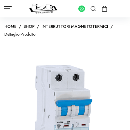
HOME
/
SHOP
/
INTERRUTTORI MAGNETOTERMICI
/
Dettaglio Prodotto
HOME
SHOP
PANNELLI FOTOVOLTAICI
KIT INVERTER CON ACCUMULO
IMPIANTI FOTOVOLTAICI PER ABITAZIONI
INVERTER IMPIANTI CONNESSI IN RETE
KIT FOTOVOLTAICI PER IMPIANTI AD ISOLA
INVERTER IMPIANTI AD ISOLA
BATTERIE DI ACCUMULO