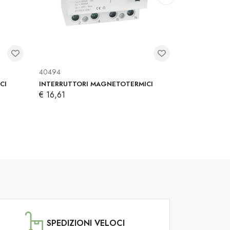
40494
40413
CI
INTERRUTTORI MAGNETOTERMICI
INTERRUTTO
€ 16,61
€ 16,61
SPEDIZIONI VELOCI