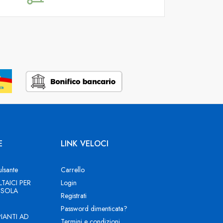
E
LINK VELOCI
ulsante
Carrello
TAICI PER
Login
 ISOLA
Registrati
Password dimenticata?
PIANTI AD
Termini e condizioni